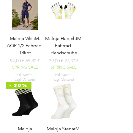
Maloja VilsaM.
Maloja HabichtM.
AOP 1/2 Fahrrad-
Fahrrad-
Trikot
Handschuhe
Standardpreis
Sale-Preis
Standardpreis
Sale-Preis
94,00 €
65,80 €
39,00 €
27,30 €
SPRING SALE
SPRING SALE
inkl. MwSt.
|
inkl. MwSt.
|
zzgl. Versand
zzgl. Versand
- 30%
Maloja
Maloja StenarM.