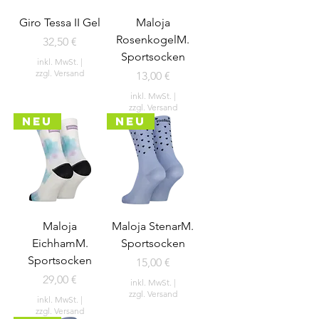
Giro Tessa II Gel
Maloja
RosenkogelM.
Preis
32,50 €
Sportsocken
inkl. MwSt.
|
zzgl. Versand
Preis
13,00 €
inkl. MwSt.
|
zzgl. Versand
NEU
NEU
Maloja
Maloja StenarM.
EichhamM.
Sportsocken
Sportsocken
Preis
15,00 €
Preis
29,00 €
inkl. MwSt.
|
zzgl. Versand
inkl. MwSt.
|
zzgl. Versand