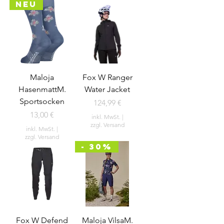
NEU
Maloja
Fox W Ranger
HasenmattM.
Water Jacket
Sportsocken
Preis
124,99 €
Preis
13,00 €
inkl. MwSt.
|
zzgl. Versand
inkl. MwSt.
|
zzgl. Versand
- 30%
Fox W Defend
Maloja VilsaM.