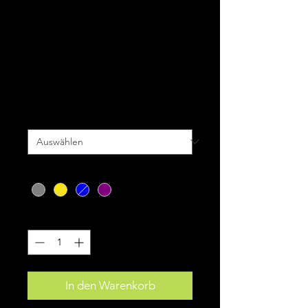
Evoc FR Lițe Race
10
Preis
190,00 €
inkl. MwSt.
|
zzgl. Versand
Größe
*
Farbe
*
Anzahl
*
In den Warenkorb