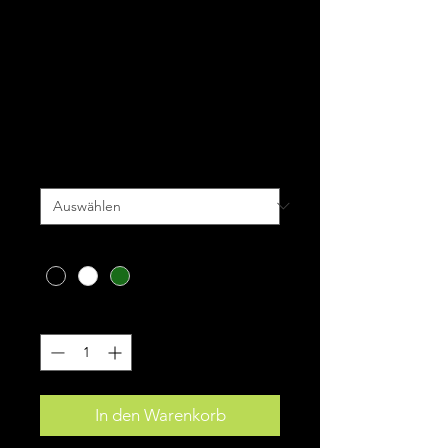
Fox Speedframe
SOLID
Preis
119,99 €
inkl. MwSt.
|
zzgl. Versand
Größe
*
Farbe
*
Anzahl
*
In den Warenkorb