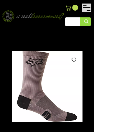
Fox W 6’’ Ranger