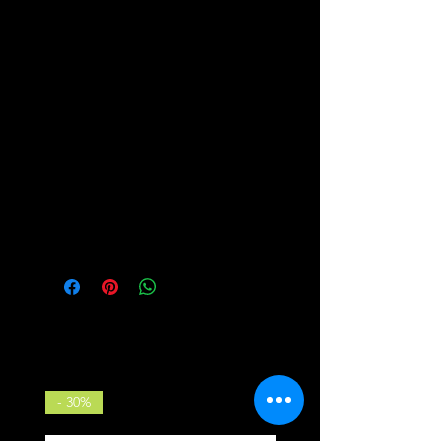
Bikeschuh nicht auf Grip ankommt
und setzt zusätzlich auf Schutz der
Zehen gegen Steine und Wurzeln
und der Knöchel dank Ankle_Pads
und asymmetrischen Schaft. Mit
dem Scrub Amp holst du dir einen
stylishen Treter ins Haus (oder an
den Fuß), der dank seiner
technischen Eigenschaften bei
weitem mehr kann als nur gut
aussehen.
Ähnliche Produkte
- 30%
NEU