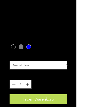
Ion Shoe Scrub
AMP
Preis
159,99 €
inkl. MwSt.
|
zzgl. Versand
Farbe
*
Größe
*
Anzahl
*
In den Warenkorb