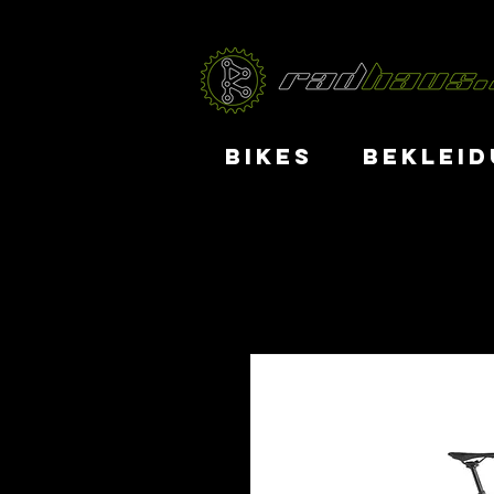
BIKES
BEKLEID