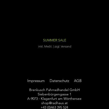
Schnellansicht
Mondraker Crafty Carbon XR
Standardpreis
Sale-Preis
11.999,00 €
8.999,25 €
SUMMER SALE
inkl. MwSt.
|
zzgl. Versand
Impressum
Datenschutz
AGB
Brenkusch Fahrradhandel GmbH
Siebenbürgengasse 1
A-9073 - Klagenfurt am Wörthersee
shop@radhaus.at
+43 (0)463 395 524