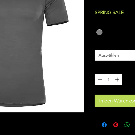
inkl. MwSt.
|
zzgl. Ve
SPRING SALE
Farbe
*
Größe
*
Auswählen
Anzahl
*
In den Warenko