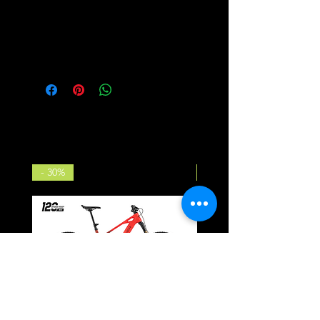
UK Size
3-8
5-9
9-13
US (Men)
7-9
9-11
11-13
US
8.5-
10.5-
12.5-
(Women)
10.5
12.5
14.5
Ähnliche Produkte
- 30%
NEU