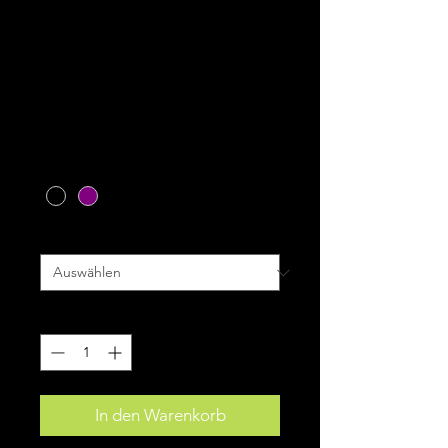
Fox 6'' Ranger
Socks Frequency
Preis
18,99 €
inkl. MwSt.
|
zzgl. Versand
Farbe
*
Größe
*
Anzahl
*
In den Warenkorb